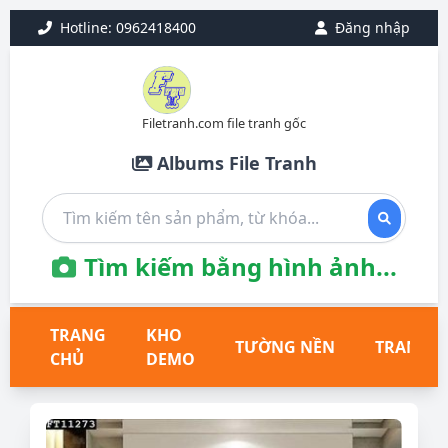
Hotline: 0962418400
Đăng nhập
Filetranh.com file tranh gốc
Albums File Tranh
Tìm kiếm bằng hình ảnh...
TRANG
KHO
TƯỜNG NỀN
TRANH T
CHỦ
DEMO