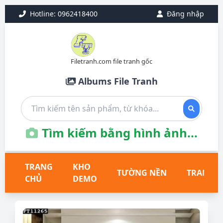
Hotline: 0962418400
Đăng nhập
Filetranh.com file tranh gốc
Albums File Tranh
Tìm kiếm bằng hình ảnh...
TRANG
KHO
TƯỜNG NỀN
TRANH T
CHỦ
DEMO