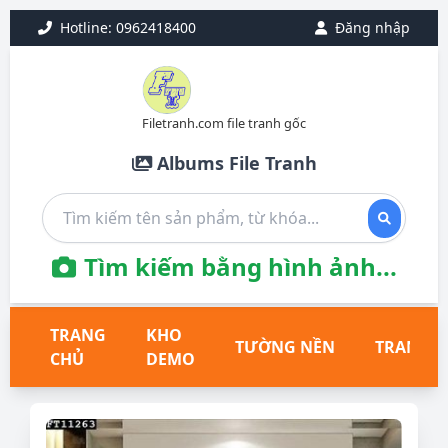
Hotline: 0962418400
Đăng nhập
Filetranh.com file tranh gốc
Albums File Tranh
Tìm kiếm bằng hình ảnh...
TRANG
KHO
TƯỜNG NỀN
TRANH T
CHỦ
DEMO