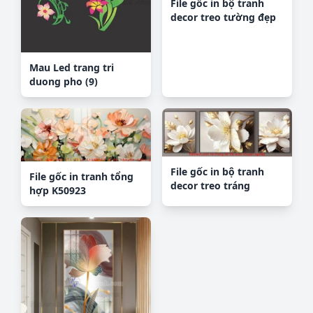
File gốc in bộ tranh
decor treo tường đẹp
hoa 5d DC1056
Mau Led trang tri
duong pho (9)
File gốc in bộ tranh
File gốc in tranh tổng
decor treo tráng
hợp K50923
gương canvas
GB18161