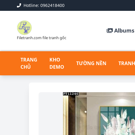
Hotline: 0962418400
Albums 
Filetranh.com file tranh gốc
TRANG
KHO
TƯỜNG NỀN
TRANH
CHỦ
DEMO