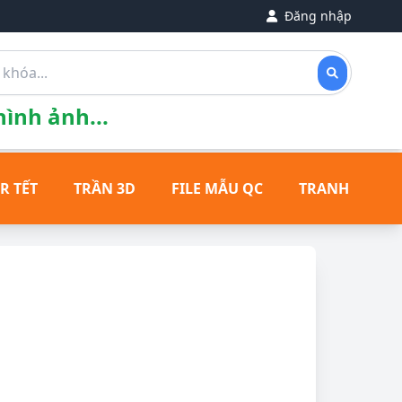
Đăng nhập
ình ảnh...
R TẾT
TRẦN 3D
FILE MẪU QC
TRANH ĐỒNG