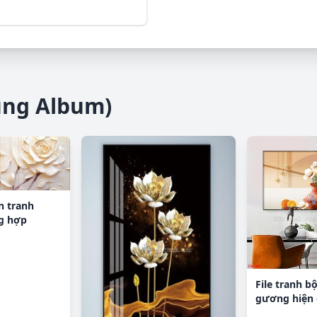
ùng Album)
in tranh
g hợp
File tranh bộ
gương hiện 