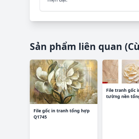
Sản phẩm liên quan (C
File tranh gốc 
tường nền tổn
H26577
File gốc in tranh tổng hợp
Q1745