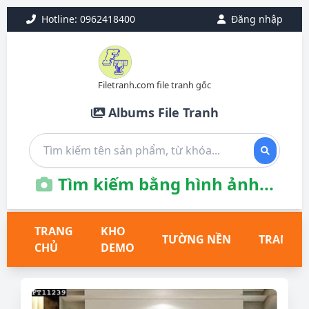
Hotline: 0962418400
Đăng nhập
Filetranh.com file tranh gốc
Albums File Tranh
Tìm kiếm bằng hình ảnh...
TRANG
KHO
TƯỜNG NỀN
TRANH T
CHỦ
DEMO