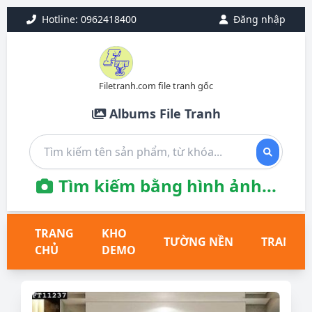
Hotline: 0962418400
Đăng nhập
Filetranh.com file tranh gốc
Albums File Tranh
Tìm kiếm bằng hình ảnh...
TRANG
KHO
TƯỜNG NỀN
TRANH T
CHỦ
DEMO