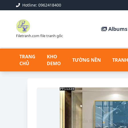
Hotline: 0962418400
Albums 
Filetranh.com file tranh gốc
TRANG
KHO
TƯỜNG NỀN
TRANH
CHỦ
DEMO