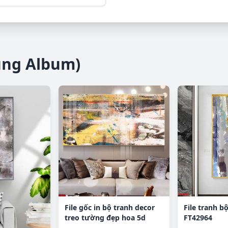
ùng Album)
File gốc in bộ tranh decor
File tranh bộ
treo tường đẹp hoa 5d
FT42964
DC1489