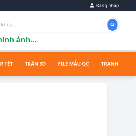
Đăng nhập
ình ảnh...
R TẾT
TRẦN 3D
FILE MẪU QC
TRANH ĐỒNG