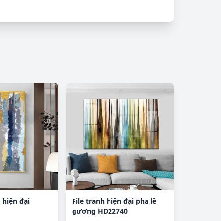
 hiện đại
File tranh hiện đại pha lê
gương HD22740