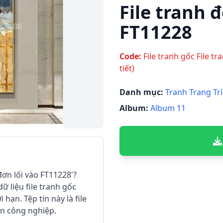
File tranh đ
FT11228
Code:
File tranh gốc File tr
tiết)
Danh mục:
Tranh Trang Trí
Album:
Album 11
 đơn lối vào FT11228'?
ữ liệu file tranh gốc
 hạn. Tệp tin này là file
in công nghiệp.