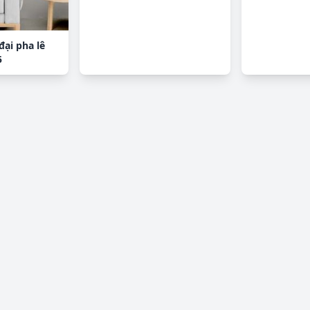
đại pha lê
5