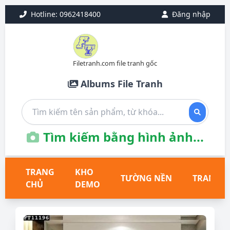
Hotline: 0962418400
Đăng nhập
Filetranh.com file tranh gốc
Albums File Tranh
Tìm kiếm bằng hình ảnh...
TRANG
KHO
TƯỜNG NỀN
TRANH T
CHỦ
DEMO