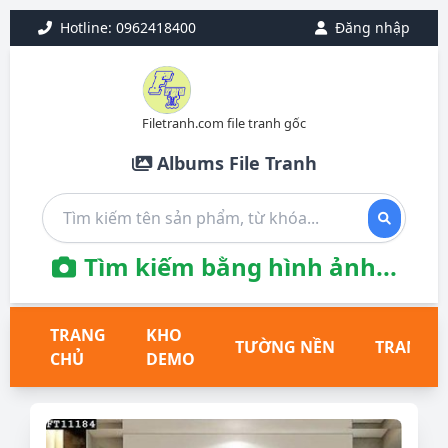
Hotline: 0962418400
Đăng nhập
Filetranh.com file tranh gốc
Albums File Tranh
Tìm kiếm bằng hình ảnh...
TRANG
KHO
TƯỜNG NỀN
TRANH T
CHỦ
DEMO