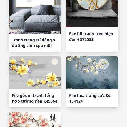
File bộ tranh treo hiện
đại HD72553
Tranh trang trí đông y
dưỡng sinh spa môi
mi DY1001
File gốc in tranh tổng
File hoa trang sức 3d
hợp tường nền K45664
TS4124