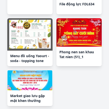
File động lực FDL634
Phong nen san khau
Menu đồ uống Yaourt -
Tat nien (51)_1
soda - topping tone
màu trắng file CDR
Market giao lưu gặp
mặt khen thưởng
trong học tập