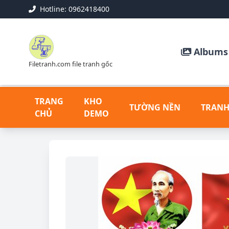
Hotline: 0962418400
Albums 
Filetranh.com file tranh gốc
TRANG
KHO
TƯỜNG NỀN
TRANH
CHỦ
DEMO