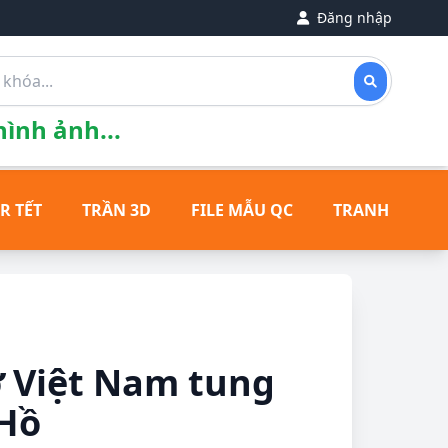
Đăng nhập
ình ảnh...
R TẾT
TRẦN 3D
FILE MẪU QC
TRANH ĐỒNG
cờ Việt Nam tung
 Hồ