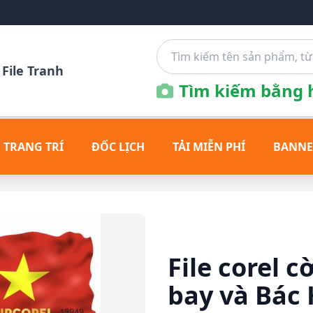
File Tranh
Tìm kiếm bằng h
 TRANG TRÍ
ĐỐC LỊCH
TẢI MIỄN PHÍ
BANNE
File corel 
bay và Bác