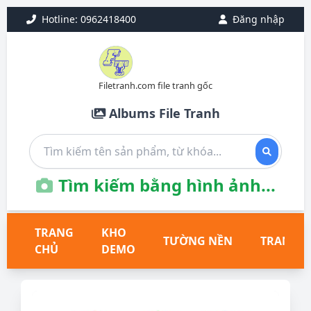
Hotline: 0962418400
Đăng nhập
Filetranh.com file tranh gốc
Albums File Tranh
Tìm kiếm bằng hình ảnh...
TRANG
KHO
TƯỜNG NỀN
TRANH T
CHỦ
DEMO