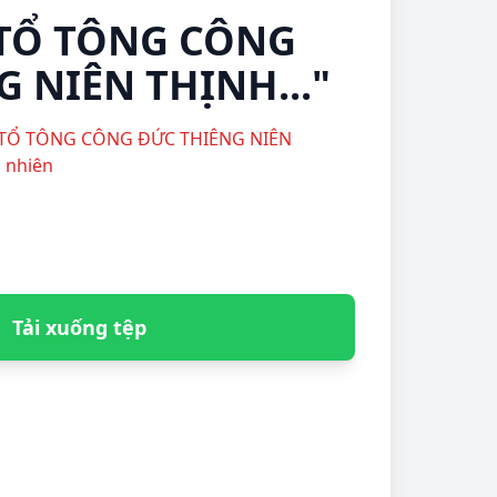
"TỔ TÔNG CÔNG
 NIÊN THỊNH..."
n "TỔ TÔNG CÔNG ĐỨC THIÊNG NIÊN
n nhiên
Tải xuống tệp