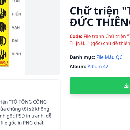
Chữ triện 
ĐỨC THIÊNG
Code:
File tranh Chữ triệ
THỊNH..." (gốc) chủ đề thiê
Danh mục:
File Mẫu QC
Album:
Album 42
 triện "TỔ TÔNG CÔNG
của chúng tôi sẽ không
anh gốc PSD in tranh, dễ
file gốc in PNG chất