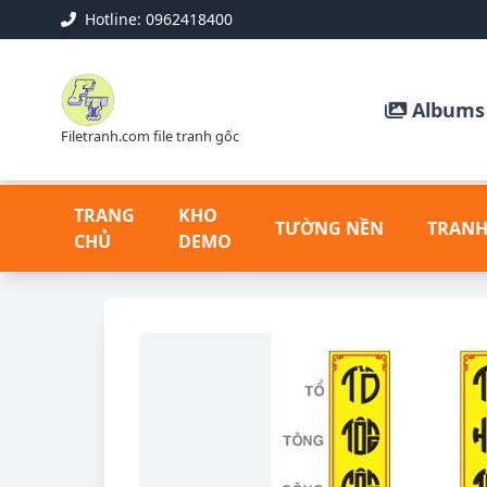
Hotline: 0962418400
Albums 
Filetranh.com file tranh gốc
TRANG
KHO
TƯỜNG NỀN
TRANH
CHỦ
DEMO