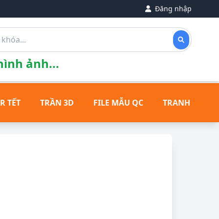
Đăng nhập
ình ảnh...
R TẾT
TRẦN 3D
FILE MẪU QC
TRANH ĐỒNG