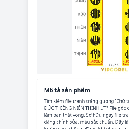
Mô tả sản phẩm
Tìm kiếm file tranh tráng gương 'Chữ
ĐỨC THIÊNG NIÊN THỊNH..."'? File gốc 
làm bạn thất vọng. Sở hữu ngay file tr
dàng chỉnh sửa, màu sắc chuẩn. Đây là 
lượng cao, không vỡ nét khi phóng to.