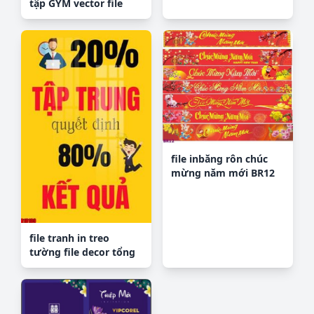
tập GYM vector file
corel
file inbăng rôn chúc
mừng năm mới BR12
file tranh in treo
tường file decor tổng
hợp R10109