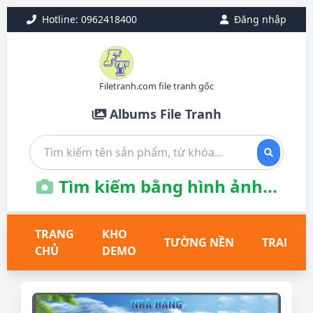
Hotline: 0962418400
Đăng nhập
Filetranh.com file tranh gốc
Albums File Tranh
Tìm kiếm bằng hình ảnh...
TRANG
KHO
TƯỜNG NỀN
TRANH T
CHỦ
DEMO