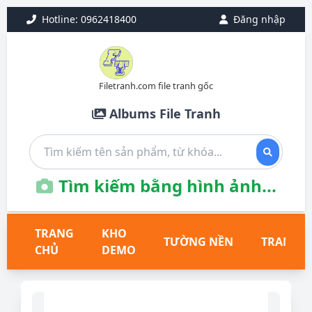
Hotline: 0962418400
Đăng nhập
Filetranh.com file tranh gốc
Albums File Tranh
Tìm kiếm bằng hình ảnh...
TRANG
KHO
TƯỜNG NỀN
TRANH T
CHỦ
DEMO