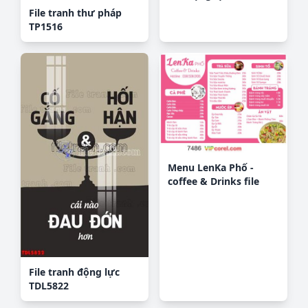
File tranh thư pháp
TP1516
Menu LenKa Phố -
coffee & Drinks file
corel
File tranh động lực
TDL5822