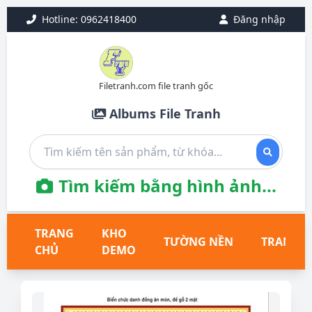
Hotline: 0962418400
Đăng nhập
Filetranh.com file tranh gốc
Albums File Tranh
Tìm kiếm bằng hình ảnh...
TRANG
KHO
TƯỜNG NỀN
TRANH T
CHỦ
DEMO