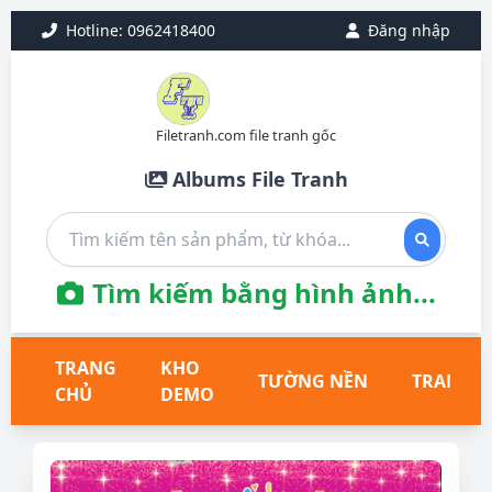
Hotline: 0962418400
Đăng nhập
Filetranh.com file tranh gốc
Albums File Tranh
Tìm kiếm bằng hình ảnh...
TRANG
KHO
TƯỜNG NỀN
TRANH T
CHỦ
DEMO