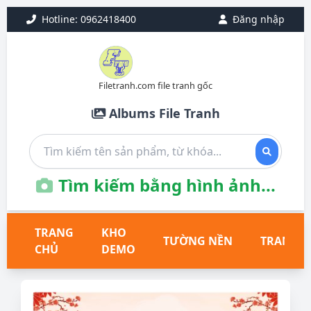
Hotline: 0962418400
Đăng nhập
Filetranh.com file tranh gốc
Albums File Tranh
Tìm kiếm bằng hình ảnh...
TRANG
KHO
TƯỜNG NỀN
TRANH T
CHỦ
DEMO