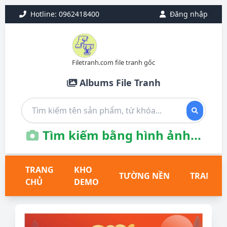
Hotline: 0962418400
Đăng nhập
Filetranh.com file tranh gốc
Albums File Tranh
Tìm kiếm bằng hình ảnh...
TRANG
KHO
TƯỜNG NỀN
TRANH T
CHỦ
DEMO