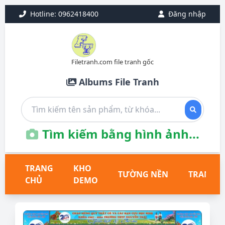
Hotline: 0962418400
Đăng nhập
Filetranh.com file tranh gốc
Albums File Tranh
Tìm kiếm bằng hình ảnh...
TRANG
KHO
TƯỜNG NỀN
TRANH T
CHỦ
DEMO