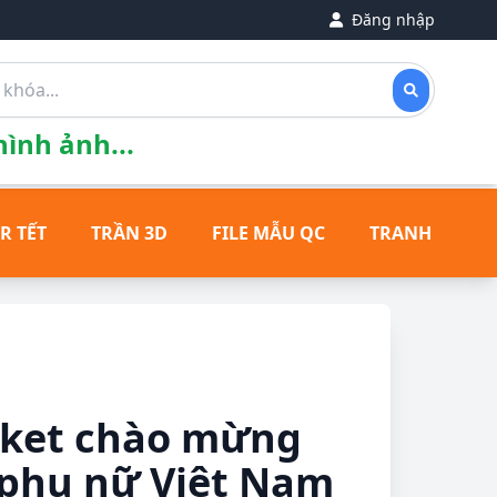
Đăng nhập
ình ảnh...
R TẾT
TRẦN 3D
FILE MẪU QC
TRANH ĐỒNG
rket chào mừng
 phụ nữ Việt Nam