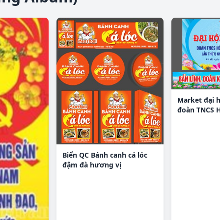
Market đại h
đoàn TNCS H
Cù Bị file CD
Biển QC Bánh canh cá lóc
đậm đà hương vị