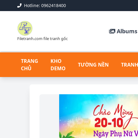
Hotline: 0962418400
Albums 
Filetranh.com file tranh gốc
TRANG
KHO
TƯỜNG NỀN
TRANH
CHỦ
DEMO