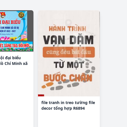
ội đại biểu
ồ Chí Minh xã
R
file tranh in treo tường file
decor tổng hợp R6894