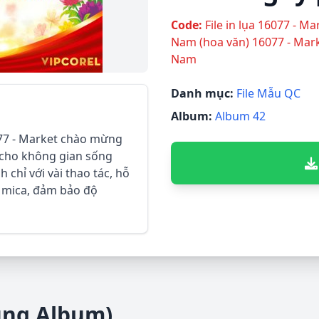
Code:
File in lụa 16077 - M
Nam (hoa văn) 16077 - Mar
Nam
Danh mục:
File Mẫu QC
Album:
Album 42
16077 - Market chào mừng
 cho không gian sống
h chỉ với vài thao tác, hỗ
n mica, đảm bảo độ
ùng Album)