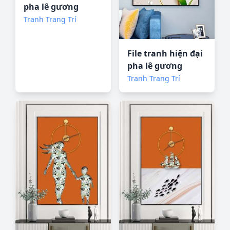
pha lê gương
KF67638
Tranh Trang Trí
File tranh hiện đại
pha lê gương
KF71412
Tranh Trang Trí