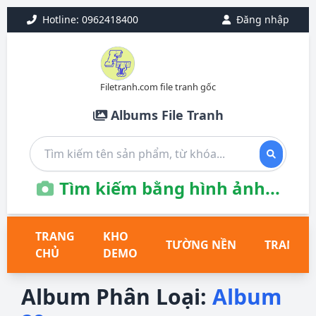
Hotline: 0962418400
Đăng nhập
Filetranh.com file tranh gốc
Albums File Tranh
Tìm kiếm bằng hình ảnh...
TRANG
KHO
TƯỜNG NỀN
TRANH T
CHỦ
DEMO
Album Phân Loại:
Album