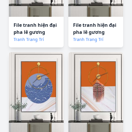
File tranh hiện đại
File tranh hiện đại
pha lê gương
pha lê gương
KF72691
KF72692
Tranh Trang Trí
Tranh Trang Trí