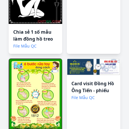
Chia sẻ 1 số mẫu
làm đồng hồ treo
tường
File Mẫu QC
Card visit Đồng Hồ
Ông Tiến - phiếu
bảo hành
File Mẫu QC