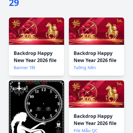
29
Backdrop Happy
Backdrop Happy
New Year 2026 file
New Year 2026 file
corel #20
corel #20
Banner Tết
Tường Nền
Backdrop Happy
New Year 2026 file
corel #20
File Mẫu QC