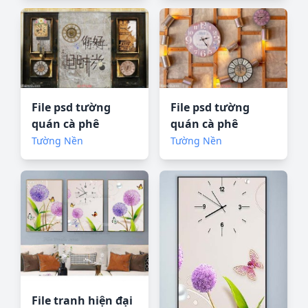
File psd tường
File psd tường
quán cà phê
quán cà phê
FT1196
FT1214
Tường Nền
Tường Nền
File tranh hiện đại