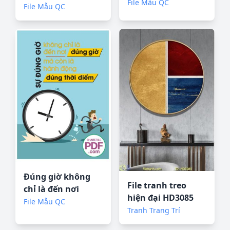
tiền thưởng file
File Mẫu QC
file vector PDF
File Mẫu QC
vector PDF
Đúng giờ không
File tranh treo
chỉ là đến nơi
hiện đại HD3085
đúng giờ file
File Mẫu QC
Tranh Trang Trí
vector PDF