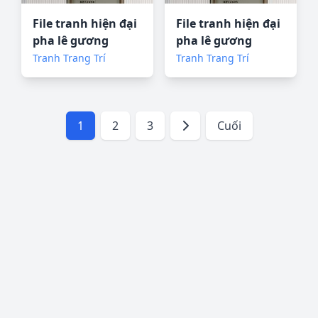
File tranh hiện đại
File tranh hiện đại
pha lê gương
pha lê gương
KF72694
KF72695
Tranh Trang Trí
Tranh Trang Trí
1
2
3
Cuối