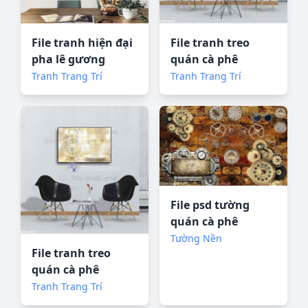
File tranh hiện đại
File tranh treo
pha lê gương
quán cà phê
FT100644
CF5004
Tranh Trang Trí
Tranh Trang Trí
File psd tường
quán cà phê
FT1153
Tường Nền
File tranh treo
quán cà phê
CF5005
Tranh Trang Trí