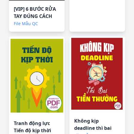
[VIP] 6 BƯỚC RỬA
TAY ĐÚNG CÁCH
TRƯỜNG MẦM
File Mẫu QC
NON file PDF &
CDR
Không kịp
Tranh động lực
deadline thì bai
Tiến độ kịp thời